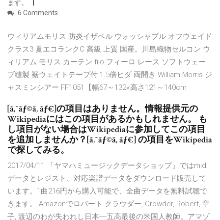
ます。
6 Comments
ウィリアムモリス 防炎イザベル ウォッシャブル オフウェイド
クラス3 夏エコランクC 高級 上質 国産。川島織物セルコン ウ
ィリアム モリス カーテン filo フィーロ レース ソフトウェー
ブ縫製 裾ウェイトテープ付 1.5倍ヒダ 両開き William Morris ジ
ャスミンシアー FF1051【幅67～132×高さ121～140cm
[ã‚¯ãƒ©ã‚ ãƒ€]の項目はありません。情報提供元の
Wikipediaにはこの項目があるかもしれません。 も
し項目がない場合はWikipediaに参加してこの項目
を追加しませんか？[ã‚¯ãƒ©ã‚ ãƒ€] の項目をWikipedia
で探してみる。
2017/04/11 「ヤマハミュージックデータショップ」ではmidi
データとレジスト、対応楽譜データをダウンロード販売して
います。1曲216円から購入可能で、全曲データを無料試聴で
きます。 Amazonでロバート クラウダー, Crowder, Robert, 章
子, 渡辺のわが失われし日本―五高最後の米国人教師。アマゾ