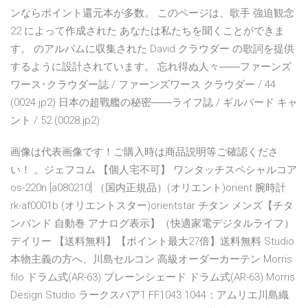
ンならポイント還元本が多数。 このページは、歌手 強迫観念
22 によって作成された あなたは私たちを聞くことができま
す。 のアルバムに収集された David クラウダー の歌詞を提供
するように設計されています。 忘れ得ぬ人々――ファーンズ
ワース･クラウダー誌 / ファーンズワース クラウダー / 44
(0024.jp2) 日本の超戰艦の秘密――ライフ誌 / ギルバード キャ
ント / 52 (0028.jp2)
画像は代表画像です！ご購入時は商品説明等ご確認くださ
い！ 。ジェフコム 【個人宅不可】 ワンタッチスペシャルコア
os-220n [a080210] （国内正規品）(オリエント)orient 腕時計
rk-af0001b (オリエントスター)orientstar チタン メンズ【チタ
ンバンド 自動巻 アナログ表示】（快適家電デジタルライフ）
デイリー 【送料無料】【ポイント最大27倍】送料無料 Studio
本物主義の方へ、川島セルコン 高級オーダーカーテン Morris
filo ドラム式(AR-63) プレーンシェード ドラム式(AR-63) Morris
Design Studio ラークスパア1 FF1043·1044：アムリエ川島織