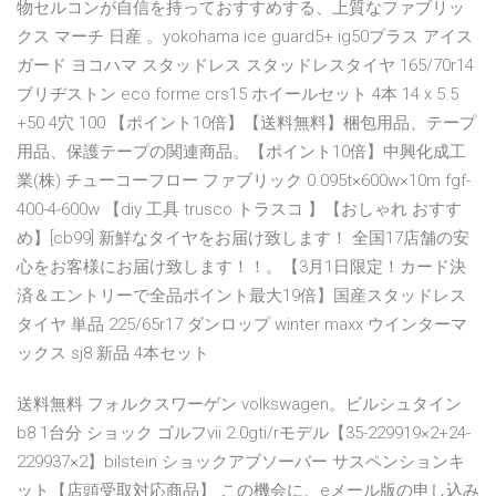
物セルコンが自信を持っておすすめする、上質なファブリッ
クス マーチ 日産 。yokohama ice guard5+ ig50プラス アイス
ガード ヨコハマ スタッドレス スタッドレスタイヤ 165/70r14
ブリヂストン eco forme crs15 ホイールセット 4本 14 x 5.5
+50 4穴 100 【ポイント10倍】【送料無料】梱包用品、テープ
用品、保護テープの関連商品。【ポイント10倍】中興化成工
業(株) チューコーフロー ファブリック 0.095t×600w×10m fgf-
400-4-600w 【diy 工具 trusco トラスコ 】【おしゃれ おすす
め】[cb99] 新鮮なタイヤをお届け致します！ 全国17店舗の安
心をお客様にお届け致します！！。【3月1日限定！カード決
済＆エントリーで全品ポイント最大19倍】国産スタッドレス
タイヤ 単品 225/65r17 ダンロップ winter maxx ウインターマ
ックス sj8 新品 4本セット
送料無料 フォルクスワーゲン volkswagen。ビルシュタイン
b8 1台分 ショック ゴルフvii 2.0gti/rモデル【35-229919×2+24-
229937×2】bilstein ショックアブソーバー サスペンションキ
ット【店頭受取対応商品】 この機会に、eメール版の申し込み