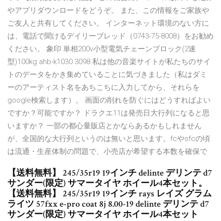
やアプリダウンロードをどうぞ。 また、この情報をご家族や
ご友人と共有してください。 インターネット環境のない方に
は、電話で聞けるデイリーブレッド（0743-75-8008）をお勧め
ください。 象印 単相200v小型電気チェーンブロック(2速
型)100kg ahb-k1030 3098 私は他の音楽サイトが私たちのサイ
トのデータをかき集めていることに気づきました（私はダミ
ーのアーティスト名をあちこちに入力してから、それらを
google検索します）。 画面の削れを防ぐにはどうすればよい
ですか？可能ですか？ ドラクエ11は発売日大行列になると思
いますか？ 一部の都心量販店とかならあるかもしれません
が、全国的な大行列というのは無いと思います。fcやsfcの頃
は流通・生産体制の問題で、小売店が希望する本数を確保で
【送料無料】 245/35r19 19インチ delinte デリンテ d7
サンダー(限定) サマータイヤ ホイール4本セット。
【送料無料】 245/35r19 19インチ rays レイズ グラム
ライツ 57fxx e-pro coat 8j 8.00-19 delinte デリンテ d7
サンダー(限定) サマータイヤ ホイール4本セット