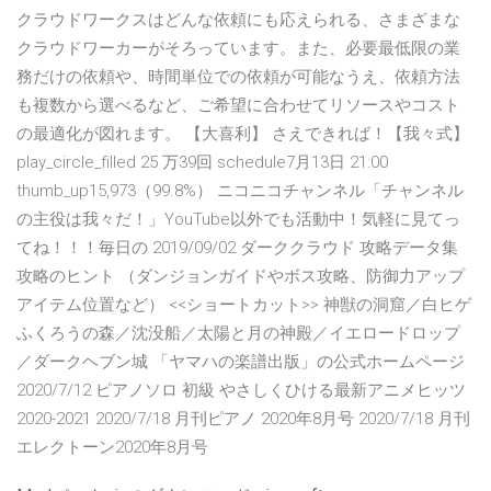
クラウドワークスはどんな依頼にも応えられる、さまざまな
クラウドワーカーがそろっています。また、必要最低限の業
務だけの依頼や、時間単位での依頼が可能なうえ、依頼方法
も複数から選べるなど、ご希望に合わせてリソースやコスト
の最適化が図れます。 【大喜利】 さえできれば！【我々式】
play_circle_filled 25 万39回 schedule7月13日 21:00
thumb_up15,973（99.8%） ニコニコチャンネル「チャンネル
の主役は我々だ！」YouTube以外でも活動中！気軽に見てっ
てね！！！毎日の 2019/09/02 ダーククラウド 攻略データ集
攻略のヒント （ダンジョンガイドやボス攻略、防御力アップ
アイテム位置など） <<ショートカット>> 神獣の洞窟／白ヒゲ
ふくろうの森／沈没船／太陽と月の神殿／イエロードロップ
／ダークヘブン城 「ヤマハの楽譜出版」の公式ホームページ
2020/7/12 ピアノソロ 初級 やさしくひける最新アニメヒッツ
2020-2021 2020/7/18 月刊ピアノ 2020年8月号 2020/7/18 月刊
エレクトーン2020年8月号