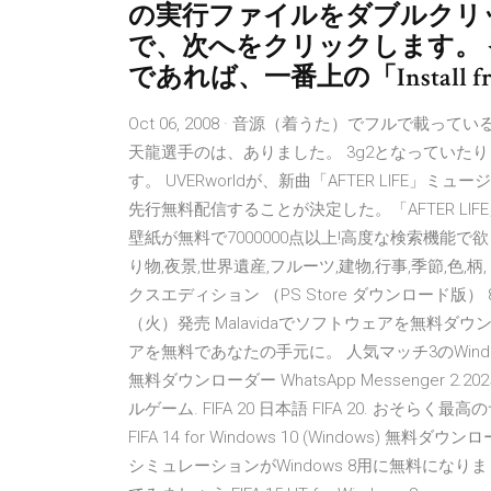
の実行ファイルをダブルクリ
で、次へをクリックします。
であれば、一番上の「Install f
Oct 06, 2008 · 音源（着うた）でフルで
天龍選手のは、ありました。 3g2となっていた
す。 UVERworldが、新曲「AFTER LIFE」
先行無料配信することが決定した。「AFTER LIFE」は ス
壁紙が無料で7000000点以上!高度な検索機能で
り物,夜景,世界遺産,フルーツ,建物,行事,季節,色,柄, 
クスエディション （PS Store ダウンロード版） 8,80
（火）発売 Malavidaでソフトウェアを無料
アを無料であなたの手元に。 人気マッチ3のWindowsバージョ
無料ダウンローダー WhatsApp Messenger 
ルゲーム. FIFA 20 日本語 FIFA 20. おそらく最高のサッ
FIFA 14 for Windows 10 (Windows) 無料ダウンロ
シミュレーションがWindows 8用に無料にな