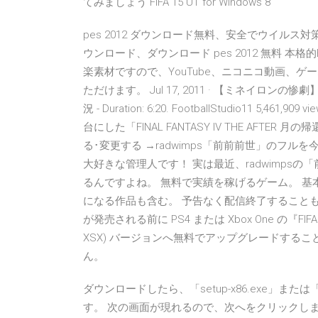
てみましょう FIFA 15 UT for Windows 8
pes 2012 ダウンロード無料、安全でウイルス対
ウンロード、ダウンロード pes 2012 無料 
楽素材ですので、YouTube、ニコニコ動画、ゲ
ただけます。 Jul 17, 2011 · 【ミネイロンの
況 - Duration: 6:20. FootballStudio11 5
台にした「FINAL FANTASY IV THE AFTE
る･変更する →radwimps「前前前世」のフ
大好きな管理人です！ 実は最近、radwimps
るんですよね。 無料で実績を稼げるゲーム。 
になる作品も含む。 予告なく配信終了することもあ
が発売される前に PS4 または Xbox One の『F
XSX) バージョンへ無料でアップグレードする
ん。
ダウンロードしたら、「setup-x86.exe」または
す。 次の画面が現れるので、次へをクリックし