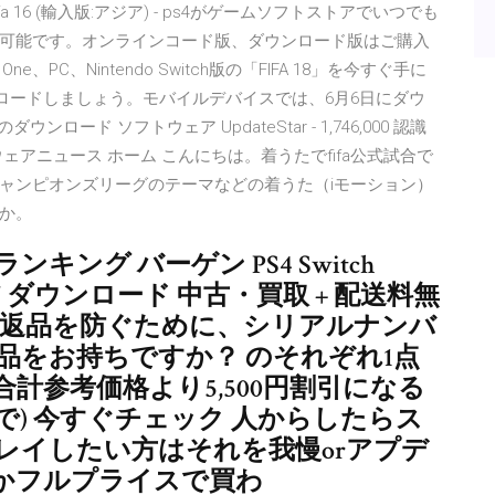
。 fifa 16 (輸入版:アジア) - ps4がゲームソフトストアでいつでも
可能です。オンラインコード版、ダウンロード版はご購入
One、PC、Nintendo Switch版の「FIFA 18」を今すぐ手に
ウンロードしましょう。モバイルデバイスでは、6月6日にダウ
のダウンロード ソフトウェア UpdateStar - 1,746,000 認識
 ソフトウェアニュース ホーム こんにちは。着うたでfifa公式試合で
ャンピオンズリーグのテーマなどの着うた（iモーション）
か。
ランキング バーゲン PS4 Switch
S3 Wii U ダウンロード 中古・買取 + 配送料無
すり替え返品を防ぐために、シリアルナンバ
品をお持ちですか？ のそれぞれ1点
計参考価格より5,500円割引になる
まで) 今すぐチェック 人からしたらス
レイしたい方はそれを我慢orアプデ
かフルプライスで買わ