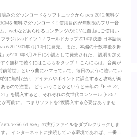
策済みのダウンロードをソフトニックから pes 2012 無料ダ
本格的BGMを無料でダウンロード！使用目的が無制限のフリー音
ーム、webなどあらゆるコンテンツのBGMに自由にご使用い
惨劇】ブラジルvsドイツ 1-7 ワールドカップ2014準決勝 日本語実
,461,909 views 6:20 1991年7月19日に発売。 また、本編の十数年後を舞
R 月の帰還」が2009年3月26日に小説として発売された。 説明を加え
ルを今すぐ無料で聴くにはこちらをタップ！ こんにちは。音楽が
の「前前前世」という曲にハマっていて、毎日のように聴いてい
基本的に無料だが、アイテムやポイントに課金すると攻略が楽
るので注意。 どういうことかというと来年の『FIFA 22』
IFA 21』を購入すると、それぞれの次世代コンソール (PS5 /
ことが可能に。 つまりソフトを2度購入する必要はありませ
「setup-x86_64.exe」の実行ファイルをダブルクリックしま
ます。 インターネットに接続している環境であれば、一番上