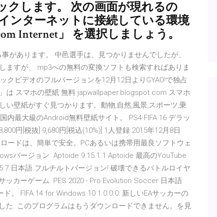
ックします。 次の画面が現れるの
 インターネットに接続している環境
rom Internet」 を選択しましょう。
載っている事があります。 中邑選手は、見つかりませんでしたが、
りしますが、 mp3への無料の変換ソフトも検索すればありま
ミュージックビデオのフルバージョンを12月12日よりGYAO!で独占
マホの壁紙 無料 japwallpaper.blogspot.com スマホ
欲しい壁紙がすぐ見つかります。動物,自然,風景,スポーツ,乗
国内最大級のAndroid無料壁紙サイト。 PS4 FIFA 16 デラッ
0円[税抜] 9,680円[税込(10%)] 1人登録 2015年12月8日
ダウンロードは、簡単で安全。PCあるいは携帯用最良ソフトウェ
ン. Aptoide 9.15.1.1 Aptoide 最高のYouTube
2.2025.7 日本語 フルチルトバージョン! 破壊できるバトルロイヤ
カーゲーム. PES 2020 - Pro Evolution Soccer 日本語
ード。 FIFA 14 for Windows 10 1.0.0.0: 新しいEAサッカーの
りました. このプログラムはもうダウンロードできません。を見