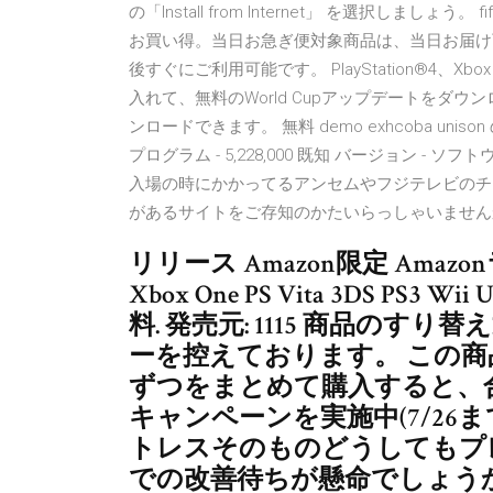
の「Install from Internet」 を選択しましょう
お買い得。当日お急ぎ便対象商品は、当日お届け
後すぐにご利用可能です。 PlayStation®4、Xbox 
入れて、無料のWorld Cupアップデートをダ
ンロードできます。 無料 demo exhcoba unison 
プログラム - 5,228,000 既知 バージョン -
入場の時にかかってるアンセムやフジテレビのチ
があるサイトをご存知のかたいらっしゃいません
リリース Amazon限定 Amazon
Xbox One PS Vita 3DS P
料. 発売元: 1115 商品の
ーを控えております。 この商
ずつをまとめて購入すると、合
キャンペーンを実施中(7/26
トレスそのものどうしてもプ
での改善待ちが懸命でしょう