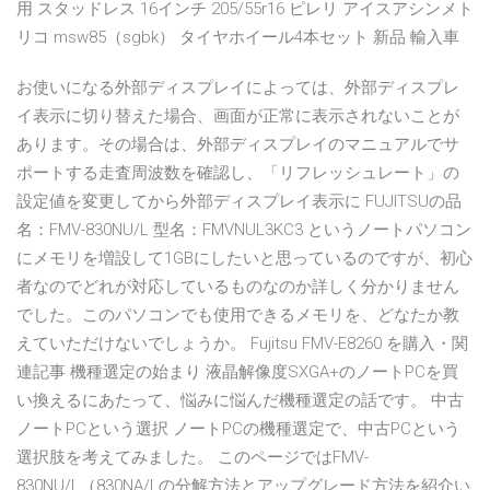
用 スタッドレス 16インチ 205/55r16 ピレリ アイスアシンメト
リコ msw85（sgbk） タイヤホイール4本セット 新品 輸入車
お使いになる外部ディスプレイによっては、外部ディスプレ
イ表示に切り替えた場合、画面が正常に表示されないことが
あります。その場合は、外部ディスプレイのマニュアルでサ
ポートする走査周波数を確認し、「リフレッシュレート」の
設定値を変更してから外部ディスプレイ表示に FUJITSUの品
名：FMV-830NU/L 型名：FMVNUL3KC3 というノートパソコン
にメモリを増設して1GBにしたいと思っているのですが、初心
者なのでどれが対応しているものなのか詳しく分かりません
でした。このパソコンでも使用できるメモリを、どなたか教
えていただけないでしょうか。 Fujitsu FMV-E8260 を購入・関
連記事 機種選定の始まり 液晶解像度SXGA+のノートPCを買
い換えるにあたって、悩みに悩んだ機種選定の話です。 中古
ノートPCという選択 ノートPCの機種選定で、中古PCという
選択肢を考えてみました。 このページではFMV-
830NU/L（830NA/Lの分解方法とアップグレード方法を紹介い