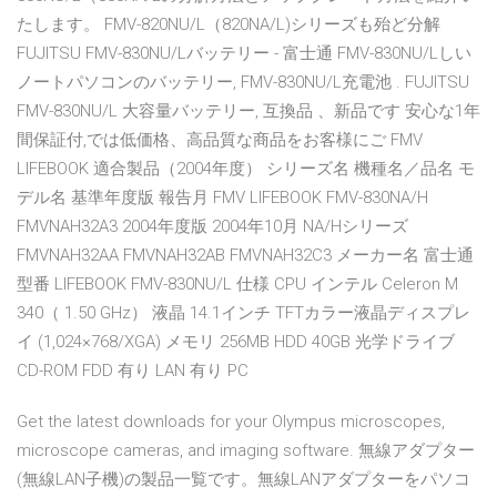
たします。 FMV-820NU/L（820NA/L)シリーズも殆ど分解
FUJITSU FMV-830NU/Lバッテリー - 富士通 FMV-830NU/Lしい
ノートパソコンのバッテリー, FMV-830NU/L充電池 . FUJITSU
FMV-830NU/L 大容量バッテリー, 互換品 、新品です 安心な1年
間保証付,では低価格、高品質な商品をお客様にご FMV
LIFEBOOK 適合製品（2004年度） シリーズ名 機種名／品名 モ
デル名 基準年度版 報告月 FMV LIFEBOOK FMV-830NA/H
FMVNAH32A3 2004年度版 2004年10月 NA/Hシリーズ
FMVNAH32AA FMVNAH32AB FMVNAH32C3 メーカー名 富士通
型番 LIFEBOOK FMV-830NU/L 仕様 CPU インテル Celeron M
340（ 1.50 GHz） 液晶 14.1インチ TFTカラー液晶ディスプレ
イ (1,024×768/XGA) メモリ 256MB HDD 40GB 光学ドライブ
CD-ROM FDD 有り LAN 有り PC
Get the latest downloads for your Olympus microscopes,
microscope cameras, and imaging software. 無線アダプター
(無線LAN子機)の製品一覧です。無線LANアダプターをパソコ