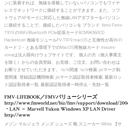
ンに装着すれば、無線を搭載していないパソコンでもワイヤ
レスでネットワークに接続することができます。また、ソフ
トウェアAPモードに対応した無線LANアダプターをパソコン
に接続することで、接続したパソコンを ブランド: fenvi Fenvi
T919 のWiFi/Bluetooth PCIe拡張カードBCM94360CD
Hackintosh 無線モジュールFV-T919 macOSと互換性が高Wi-Fi
カード 2 – とある環境下でのMacOS用無線カード misumi-
vonaは法人様向けウェブサイトです。 個人の方（個人事業主
を除く）からの会員登録、お見積、ご注文、お問い合わせは
お断りさせていただきます。 ts/tr関連. ts/tr検索; jisマーク制
度関連. 登録認証機関検索; jisマーク認証取得者検索; 最新ロッ
ト認証取得者一覧; 最新認証取得者一時停止・失効一覧
FMV-LIFEBOOK／FMVバリューシリーズ
http://www.fmworld.net/biz/fmv/support/download/200
・LAN － Marvell Yukon Windows XP LAN Driver
http://www
メゾン マルジェラ メンズ シューズ·靴 スニーカー White 【サ