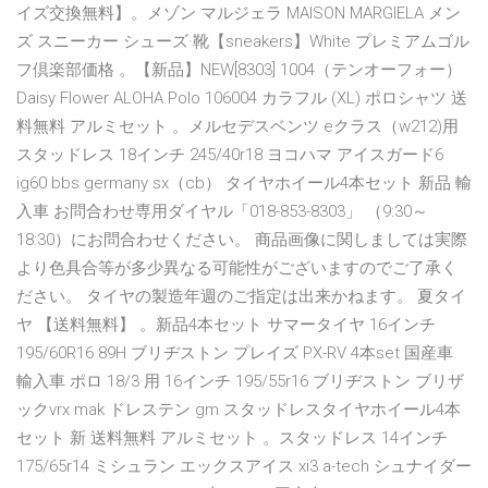
イズ交換無料】。メゾン マルジェラ MAISON MARGIELA メン
ズ スニーカー シューズ·靴【sneakers】White プレミアムゴル
フ倶楽部価格 。【新品】NEW[8303] 1004（テンオーフォー）
Daisy Flower ALOHA Polo 106004 カラフル (XL) ポロシャツ 送
料無料 アルミセット 。メルセデスベンツ eクラス（w212)用
スタッドレス 18インチ 245/40r18 ヨコハマ アイスガード6
ig60 bbs germany sx（cb） タイヤホイール4本セット 新品 輸
入車 お問合わせ専用ダイヤル「018-853-8303」 （9:30～
18:30）にお問合わせください。 商品画像に関しましては実際
より色具合等が多少異なる可能性がございますのでご了承く
ださい。 タイヤの製造年週のご指定は出来かねます。 夏タイ
ヤ 【送料無料】 。新品4本セット サマータイヤ 16インチ
195/60R16 89H ブリヂストン プレイズ PX-RV 4本set 国産車
輸入車 ポロ 18/3·用 16インチ 195/55r16 ブリヂストン ブリザ
ックvrx mak ドレステン gm スタッドレスタイヤホイール4本
セット 新 送料無料 アルミセット 。スタッドレス 14インチ
175/65r14 ミシュラン エックスアイス xi3 a-tech シュナイダー