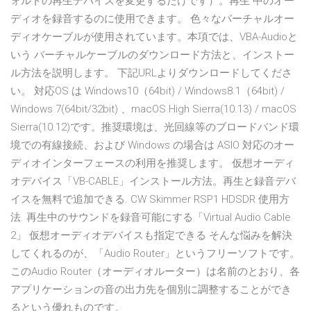
ォルトの再生デバイスを変更するだけです）。再生 中のオー
ディオを録音するのに使用できます。 色々なバーチャルオー
ディオケーブルが使用されています。本項では、VBA-Audioと
いう バーチャルケーブルのダウンロード方法と、インストー
ル方法を説明します。 下記URLよりダウンロードしてくださ
い。 対応OS は Windows10（64bit) / Windows8.1（64bit) /
Windows 7(64bit/32bit) 、macOS High Sierra(10.13) / macOS
Sierra(10.12)です。推奨環境は、光回線等のブロードバンド環
境での有線接続、および Windows の場合は ASIO 対応のオー
ディオインターフェースの利用を推奨します。 仮想オーディ
オデバイス「VB-CABLE」インストール方法。再生と録音デバ
イスを無料で追加できる. CW Skimmer RSP1 HDSDR 使用方
法. 再生中のサウンドを録音可能にする「Virtual Audio Cable
2」 仮想オーディオデバイスも指定できる そんな悩みを解決
してくれるのが、「Audio Router」というフリーソフトです。
このAudio Router（オーディオルーター）は名前のとおり、各
アプリケーションの音の出力先を個別に調整することができ
るという優れものです。