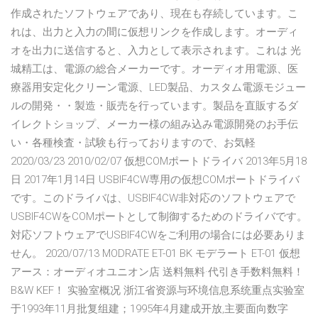
作成されたソフトウェアであり、現在も存続しています。こ
れは、出力と入力の間に仮想リンクを作成します。オーディ
オを出力に送信すると、入力として表示されます。これは 光
城精工は、電源の総合メーカーです。オーディオ用電源、医
療器用安定化クリーン電源、LED製品、カスタム電源モジュー
ルの開発・・製造・販売を行っています。製品を直販するダ
イレクトショップ、メーカー様の組み込み電源開発のお手伝
い・各種検査・試験も行っておりますので、お気軽
2020/03/23 2010/02/07 仮想COMポートドライバ 2013年5月18
日 2017年1月14日 USBIF4CW専用の仮想COMポートドライバ
です。このドライバは、USBIF4CW非対応のソフトウェアで
USBIF4CWをCOMポートとして制御するためのドライバです。
対応ソフトウェアでUSBIF4CWをご利用の場合には必要ありま
せん。 2020/07/13 MODRATE ET-01 BK モデラート ET-01 仮想
アース：オーディオユニオン店 送料無料·代引き手数料無料！
B&W KEF！ 实验室概况 浙江省资源与环境信息系统重点实验室
于1993年11月批复组建；1995年4月建成开放,主要面向数字