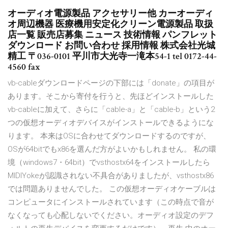
オーディオ電源製品 アクセサリー他 カーオーディ
オ周辺機器 医療機用安定化クリーン電源製品 取扱
店一覧 販売店募集 ニュース 技術情報 パンフレット
ダウンロード お問い合わせ 採用情報 株式会社光城
精工 〒036-0101 平川市大光寺一滝本54-1 tel 0172-44-
4560 fax
vb-cableダウンロードページの下部には「donate」の項目が
あります。そこから寄付を行うと、先ほどインストールした
vb-cableに加えて、さらに「cable-a」と「cable-b」という2
つの仮想オーディオデバイスがインストールできるようにな
ります。 本来はOSに合わせてダウンロードするのですが、
OSが64bitでもx86を選んだ方がよいかもしれません。 私の環
境（windows7・64bit）でvsthostx64をインストールしたら
MIDIYokeが認識されない不具合がありましたが、vsthostx86
では問題ありませんでした。 この仮想オーディオケーブルは
コンピュータにインストールされています（この時点で音が
なくなっても心配しないでください。オーディオ設定のデフ