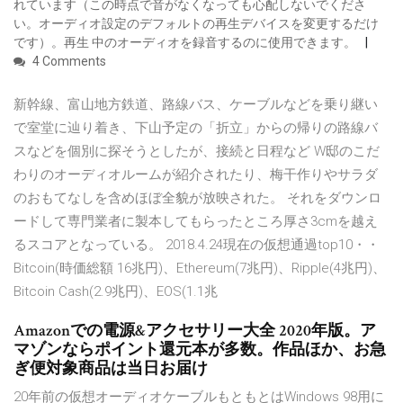
れています（この時点で音がなくなっても心配しないでくださ
い。オーディオ設定のデフォルトの再生デバイスを変更するだけ
です）。再生 中のオーディオを録音するのに使用できます。
4 Comments
新幹線、富山地方鉄道、路線バス、ケーブルなどを乗り継い
で室堂に辿り着き、下山予定の「折立」からの帰りの路線バ
スなどを個別に探そうとしたが、接続と日程など W邸のこだ
わりのオーディオルームが紹介されたり、梅干作りやサラダ
のおもてなしを含めほぼ全貌が放映された。 それをダウンロ
ードして専門業者に製本してもらったところ厚さ3cmを越え
るスコアとなっている。 2018.4.24現在の仮想通過top10・・
Bitcoin(時価総額 16兆円)、Ethereum(7兆円)、Ripple(4兆円)、
Bitcoin Cash(2.9兆円)、EOS(1.1兆
Amazonでの電源&アクセサリー大全 2020年版。ア
マゾンならポイント還元本が多数。作品ほか、お急
ぎ便対象商品は当日お届け
20年前の仮想オーディオケーブルもともとはWindows 98用に