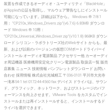
装置を作成できるオーディオ・ユーティリティ「BlackHole」
がAppleの公証を取得し、マルウェア警告なしにインストール
可能になっています。詳細は以下から。 Windows ® 7/8.1
用： "CP210x_Windows_Drivers.zip"(v6.7.6) 6.83MB ダウンロ
ード Windows ® 10用：
"CP210x_Universal_Windows_Driver.zip"(v10.1.8) 868KB ダウン
ロード シリコン・ラボラトリーズ社のWebサイト からも、最
新、および以前のバージョンの仮想COMポートドライバーイ
ンストール オーディオ電源製品 アクセサリー他 カーオーディ
オ周辺機器 医療機用安定化クリーン電源製品 取扱店一覧 販売
店募集 ニュース 技術情報 パンフレットダウンロード お問い
合わせ 採用情報 株式会社光城精工 〒036-0101 平川市大光寺
一滝本54-1 tel 0172-44-4560 fax デバイス ドライバは、サウン
ド、グラフィック、ネットワーク、およびストレージのパフ
ォーマンスを向上させます。VMware Tools をカスタムでイン
ストールまたは再インストールすると、インストールするド
ライバを選択できます。