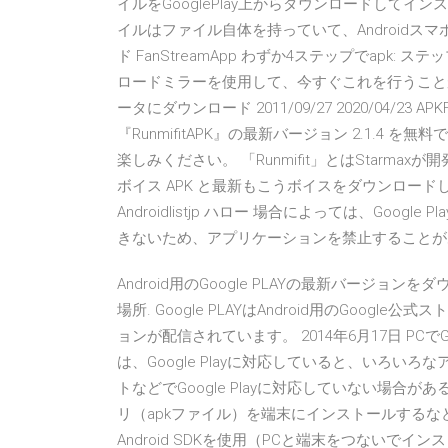
イルをGooglePlay上からダウンロードしてインス
イルはファイル自体を持っていて、Androidス
ド FanStreamApp わずか4ステップでapk: ステ
ロードミラーを使用して、今すぐこれを行うことが
ータにダウンロード 2011/09/27 2020/04/23 AP
『RunmifitAPK』の最新バージョン 2.1.
楽しみください。 「Runmifit」とはStarmaxが
ボイス APK と最新もこうボイスをダウンロー
Androidlistjp ハロー 場合によっては、Go
きないため、アプリケーションを禁止することがありま
Android用のGoogle PLAYの最新バージョン
場所. Google PLAYはAndroid用のGoo
ョンが配信されています。 2014年6月17日 PCでGoo
は、Google Playに対応していると、いろ
トなどでGoogle Playに対応していない場合がある
リ（apkファイル）を端末にインストールするなど、A
Android SDKを使用（PCと端末をつないで