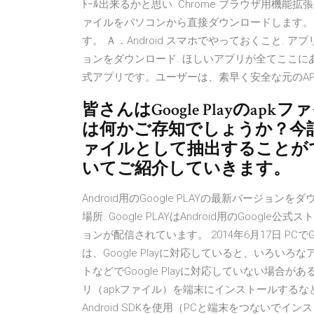
ﾄｰﾙ出来るかと思い Chrome ブラウザ用機能拡張「APK
ァイルをパソコンから直接ダウンロードします。 ここ
す。 Ａ．Android スマホでやっておくこと. アプリ「De
ョンをダウンロード. ほしいアプリが全てここにありま
式アプリです。ユーザーは、素早く安全な元のA
皆さんはGoogle Playの
は何かご存知でしょうか？今記事で
ァイルとして抽出することができる
いてご紹介していきます。
Android用のGoogle PLAYの最新バージョン
場所. Google PLAYはAndroid用のGoo
ョンが配信されています。 2014年6月17日 PCでGoo
は、Google Playに対応していると、いろ
トなどでGoogle Playに対応していない場合がある
リ（apkファイル）を端末にインストールするなど、A
Android SDKを使用（PCと端末をつないで