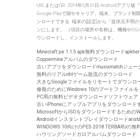
URLまたはQR 2014年5月31日 Androidアプリ版『A
Google Playで国やキャリア、端末、ブラ
ンロードできる 端末の[設定]から「提供元不明
ンにします。 （項目の場所や名称は、機種やOSバ
ウンロードし、インストールします。
Minecraft pe 1.1.5 apk無料ダウンロードapkher
Coppermineアルバムのダウンロード
古いアプリをダウンロードmusixmatchジュークボッ
無料のリアルnhlゲーム急流のダウンロード
大きなGoogleファイルをリモートでダウンロ
修復のためにWindows 10のブートファイル
PC用の無料ビデオダウンロードソフトウェア
古いiPhoneにアップルアプリをダウンロード
MicrosoftからISOをダウンロードするためのW
Androidインスタントプレイダウンロードarist
WINDOWS 10向けのPES 2018 TERBARU
ハウリングソードガロアルバムダウンロード