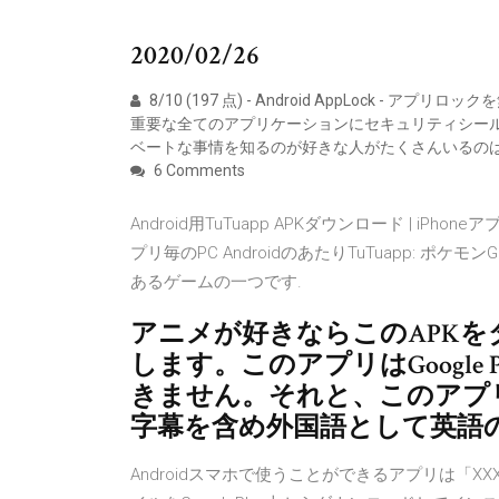
2020/02/26
8/10 (197 点) - Android AppLock - 
重要な全てのアプリケーションにセキュリティシールド
ベートな事情を知るのが好きな人がたくさんいるの
6 Comments
Android用TuTuapp APKダウンロード | iPhoneアプリ
プリ毎のPC AndroidのあたりTuTuapp:
あるゲームの一つです.
アニメが好きならこのAPKを
します。このアプリはGoogle
きません。それと、このアプ
字幕を含め外国語として英語
Androidスマホで使うことができるアプリは「X