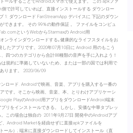
トールすることでAndroidスマホで使えます。 この.apkファ
マホ側で許可していれば、直接インストールする ダウンロー
ップ 1: ダウンロード FanStreamApp デバイスに 下記のダウン
できます。 その 99％の動作保証 。 ファイルをコンピュ
KFab.comというWebからStarmaxの Android用
4 を無料でオンラインダウンロードする｡健康的なライフスタイルをお
開発したアプリです。2020年07月10日に Android 用のもこう
ドし、四つのカテゴリから合計88種類の音声を手に入れよう！
ogle Playは規約に準拠していないため、または一部の国では利用で
す。 2020/06/09
をダウンロード. Androidで映画、音楽、アプリを購入する一番の
gle公式ストアです。そこから映画、音楽、本、とりわけアプリケーシ
gle PlayのAndroid用アプリをダウンロードAndroid端末
いろなアプリをインストールできる。 しかし、安価な中華タブレッ
。この場合は独自の 2011年9月27日 開発中のAndroidアプ
ndroid Marketを経由せずに直接apkファイルを
インストール）; 端末に直接ダウンロードしてインストール（直