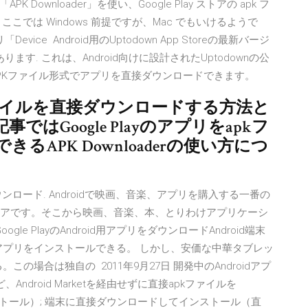
 Downloader」を使い、Google Play ストアの apk フ
では Windows 前提ですが、Mac でもいけるようで
vice Android用のUptodown App Storeの最新バージ
す. これは、Android向けに設計されたUptodownの公
PKファイル形式でアプリを直接ダウンロードできます。
apkファイルを直接ダウンロードする方法と
はGoogle Playのアプリをapkフ
APK Downloaderの使い方につ
をダウンロード. Androidで映画、音楽、アプリを購入する一番の
gle公式ストアです。そこから映画、音楽、本、とりわけアプリケーシ
gle PlayのAndroid用アプリをダウンロードAndroid端末
いろなアプリをインストールできる。 しかし、安価な中華タブレッ
。この場合は独自の 2011年9月27日 開発中のAndroidアプ
ndroid Marketを経由せずに直接apkファイルを
インストール）; 端末に直接ダウンロードしてインストール（直