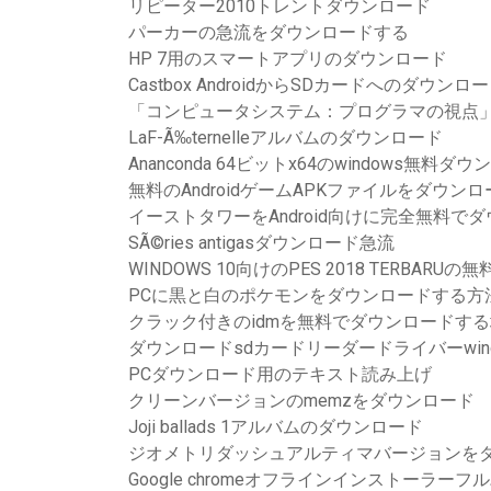
リピーター2010トレントダウンロード
パーカーの急流をダウンロードする
HP 7用のスマートアプリのダウンロード
Castbox AndroidからSDカードへのダウンロ
「コンピュータシステム：プログラマの視点」第
LaF-Ã‰ternelleアルバムのダウンロード
Ananconda 64ビットx64のwindows無料ダ
無料のAndroidゲームAPKファイルをダウン
イーストタワーをAndroid向けに完全無料で
SÃ©ries antigasダウンロード急流
WINDOWS 10向けのPES 2018 TERBARU
PCに黒と白のポケモンをダウンロードする方
クラック付きのidmを無料でダウンロードす
ダウンロードsdカードリーダードライバーwindo
PCダウンロード用のテキスト読み上げ
クリーンバージョンのmemzをダウンロード
Joji ballads 1アルバムのダウンロード
ジオメトリダッシュアルティマバージョンを
Google chromeオフラインインストーラ