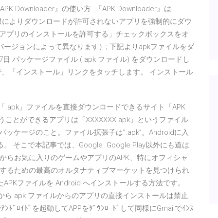
PK Downloader』の使い方. 『APK Downloader』は
ンド制限によりダウンロードが許可されないアプリを強制的にダウ
のアプリのインストールを許可する」チェックボックスをオ
ージョンによって異なります）; 下記よりapkファイルをダ
日 パッケージファイル (.apk ファイル) をダウンロードし
で、「インストール」リンクをタッチします。 インストール
idアプリの「.apk」ファイルを直接ダウンロードできるサイト「APK
で使うことができるアプリは「XXXXXXX.apk」というファイル
パッケージのこと。ファイル拡張子は”.apk”。Androidに入
こで本記事では、Google Google Play以外にも道は
からお気に入りのゲームやアプリのAPK、特にオフィシャ
するための最高のオルタナティブマーケットを見つけられ
入手したAPKファイルを Android へインストールする方法です。
点から apk ファイルからのアプリの直接インストールは禁止
ﾞﾛｲﾄﾞを起動してAPPをﾀﾞｳﾝﾛｰﾄﾞして同様にGmailでｲﾝｽ