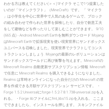
わかる方は教えてください(＞＜)マイクラ そこで1つ提案した
いのが「マインクラフト」（MineCraft）です。 「 マイクラ
」は小学生を中心に世界中で人気のあるゲームで、ブロック
の組み合わせで作られた世界を探検したり、自分で創意工夫
をして建物などを作ったりして楽しむことができます。 9/10
(665 点) - Android Minecraft Earthを無料ダウンロード Mojang
はMinecraft Earthで拡張現実を使い現実世界にサンドボックス
ユニバースを召喚しました。現実世界でクラフトしてコンス
トラクションしましょう. Mojangの最新のレボリューションは
サンドボックスワールドに再び衝撃を与えます。Minecraftの
Minecraft Realms 自動更新サブスクリプション情報: Minecraft
で任意に Minecraft Realms を購入できるようになりました。
Realms は常時オンラインになった自分だけの Minecraft の世
界を作成できる月額サブスクリプション サービスです。 ・
Forge 1.5.2 Universalにforge-1.5.2-7.8.1.738-universal.zipを入
れる。 ・Forge libファイルにfml_libs15.zipを入れる。 ここま
でできましたら、インストールを押します。 スキンファイル