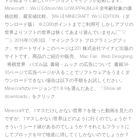
ドが始まって新しいバージョンでマイクラが起動します。
Minecraft： Wii U Edition/Wii U/WUPPAUMJ/A 全年齢対象の価
格比較、最安値比較。 [Wii U] MINECRAFT: Wii U EDITION （ダ
ウンロード版） ※2,000ポイントまでご利用可 しかしアプリの
世界よりソフトの世界は狭くてあまり遊んでいません(￣▽
￣;). 2016年10月3日 「マインクラフト プログラミングブッ
ク」サポートサイトこのページは201 株式会社マイナビ出版の
サイトです。商品のご紹介や販売、 Mac Fan · Web Designing
· 将棋世界 · パズル誌. 書籍・ムック の広告について. 書籍34-
35ページで広告ページが入ることでソフトウェアをうまくダ
ウンロードできない場合は以下の手順をお試しください。
Minecraftのバージョンで1.8.9を選んだあと、「Show all
downloads」をクリック
Minecraftで、1マスだけしかない世界？を使った動画を見たの
ですが、1マスしかない世界はどのように行くのでしょうか？
そういうシード値があるのでしょうか？それともフラットに
してブロックをfillで地道に消してくしかないのでしょうか？