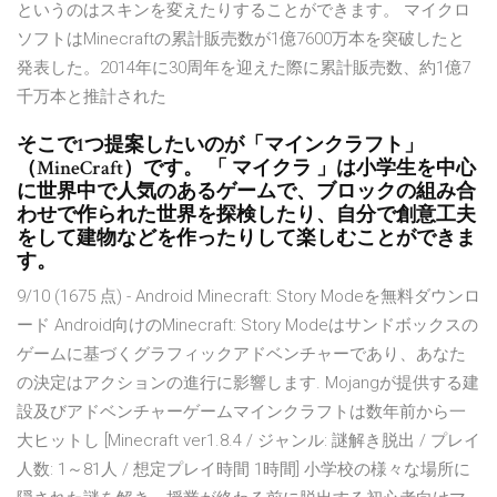
というのはスキンを変えたりすることができます。 マイクロ
ソフトはMinecraftの累計販売数が1億7600万本を突破したと
発表した。2014年に30周年を迎えた際に累計販売数、約1億7
千万本と推計された
そこで1つ提案したいのが「マインクラフト」
（MineCraft）です。 「 マイクラ 」は小学生を中心
に世界中で人気のあるゲームで、ブロックの組み合
わせで作られた世界を探検したり、自分で創意工夫
をして建物などを作ったりして楽しむことができま
す。
9/10 (1675 点) - Android Minecraft: Story Modeを無料ダウンロ
ード Android向けのMinecraft: Story Modeはサンドボックスの
ゲームに基づくグラフィックアドベンチャーであり、あなた
の決定はアクションの進行に影響します. Mojangが提供する建
設及びアドベンチャーゲームマインクラフトは数年前から一
大ヒットし [Minecraft ver1.8.4 / ジャンル: 謎解き脱出 / プレイ
人数: 1～81人 / 想定プレイ時間 1時間] 小学校の様々な場所に