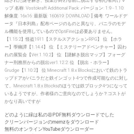
隠された謎を解き、授業が終わる前に脱出する初心者向けマ
ップ 名称: Vostokraft Additional Pack: バージョン: 1.9 - 1.10:
解像度: 16x16: 最新版: 160619: DOWNLOAD [] 備考: ワールドデ
ータ『日本列島』配布ページのものと異なり、バニラのモデ
ル機能を使用しているのでOptiFineは必要ありません。
【1.15.2】怪盗1911【ステルスアクションRPG】 位 【ホラ
ー】學幽譚【1.14.4】 位 【ミステリーアドベンチャー】囚わ
れの展覧会【Ver.1.10.2】 位 【謎解き脱出マップ】フォーグ
ナー刑務所からの脱出ver1.12.2: 位 【脱出・ホラー】
Grudge【1.10.2】 位 Minecraft 1.8.x Blocksにおいて鉄のトラ
ップドアがバニラだと鉄インゴット4つで作成可能なのに対し
て、Minecraft 1.8.x Blocksのほうでは鉄ブロック4つになって
いるようですが、作者様のご意向なのでしょうか？コストが
かなり高いですが
どのように緑は私の谷PDF無料ダウンロードでした
クリーンバージョンのmemzをダウンロード
無料のオンラインYouTubeダウンローダー