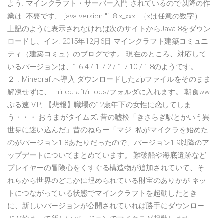
よう. マインクラフト・サーバー入門 されているので以降の作
業は. 不要です。 java version "1.8.x_xxx" （xは任意の数字）.
上記のように表示されなければ次のサイトからJava 8をダウン
ロードし、イン. 2015年12月6日 マインクラフト建築コミュニ
ティ（建築コミュ）のブログです。 現在のところ、対応して
いるバージョンは、1.6.4 / 1.7.2 / 1.7.10 / 1.8のようです。
２．Minecraftへ導入 ダウンロードしたzipファイルをそのまま
解凍せずに、.minecraft/mods/フォルダに入れます。 朝食ww
ぶる速-VIP; 【悲報】職場の12歳年下の女性に恋してしま
う・・・ おうまがタイムズ; 昔の嘘松「きさらぎ駅とかいう異
世界に迷い込んだ」昔のねらー「マジ. 私がマイクラを始めた
のがバージョン1.8あたりだったので、バージョン1.9以降のア
ップデートについてまとめています。 難破船や海底遺跡など
プレイヤーの冒険心をくすぐる構造物が追加されていて、そ
れらから世界のどこかに埋められている財宝のありかが ネッ
トにつながっている状態でマインクラフトを起動したとき
に、新しいバージョンが公開されていれば勝手にダウンロー